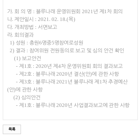
가
회 의 명
블루나래 운영위원회
년 제
차 회의
.
:
2021
1
나
제안일시
목
.
: 2021. 02. 18.(
)
다
개최방법
서면보고
.
:
라
회의결과
.
성원
총원
명
중
명
참여로
성원
1)
:
6
5
결과
참여위원 전원동의로 보고 및 심의 안건 확인
2)
:
보고안건
(1)
제
호
년 제
차 운영위원회 회의 결과보고
-
1
: 2020
4
제
호
블루나래
년 결산
안
에 관한 사항
-
2
:
2020
(
)
제
호
블루나래
년 블루나래 제
차 추경예산
-
3
:
2021
1
안
에 관한 사항
(
)
심의안건
(2)
제
호
블루나래
년 사업결과보고에 관한 사항
-
1
:
2020
목록