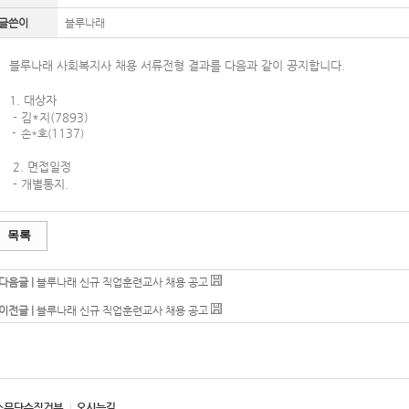
글쓴이
블루나래
블루나래 사회복지사 채용 서류전형 결과를 다음과 같이 공지합니다.
1. 대상자
- 김*지(7893)
1137
- 손*호(
)
2. 면접일정
- 개별통지.
목록
다음글 |
블루나래 신규 직업훈련교사 채용 공고
이전글 |
블루나래 신규 직업훈련교사 채용 공고